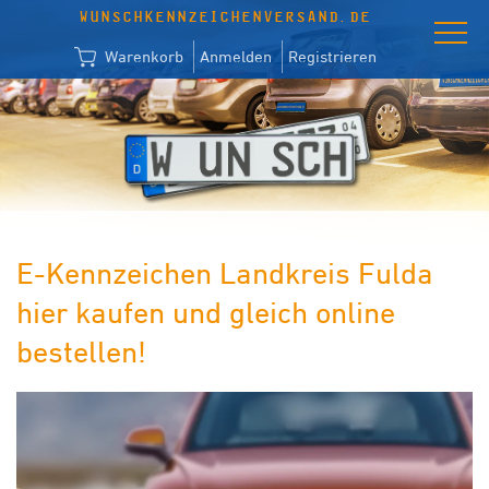
WUNSCHKENNZEICHENVERSAND.DE
Warenkorb
Anmelden
Registrieren
E-Kennzeichen Landkreis Fulda
hier kaufen und gleich online
bestellen!