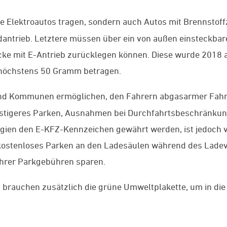
ne Elektroautos tragen, sondern auch Autos mit Brennstof
ntrieb. Letztere müssen über ein von außen einsteckbare
ke mit E-Antrieb zurücklegen können. Diese wurde 2018 a
 höchstens 50 Gramm betragen.
und Kommunen ermöglichen, den Fahrern abgasarmer Fahr
ünstigeres Parken, Ausnahmen bei Durchfahrtsbeschränku
egien den E-KFZ-Kennzeichen gewährt werden, ist jedoch v
 kostenloses Parken an den Ladesäulen während des Lade
hrer Parkgebühren sparen.
n
brauchen zusätzlich die grüne Umweltplakette, um in di