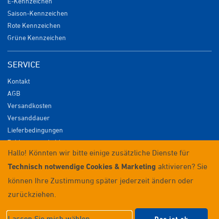
E-Kennzeichen
Saison-Kennzeichen
Rote Kennzeichen
Grüne Kennzeichen
SERVICE
Kontakt
AGB
Versandkosten
Versanddauer
Lieferbedingungen
Zahlungsmöglichkeiten
Hallo! Könnten wir bitte einige zusätzliche Dienste für
Datenschutz
Technisch notwendige Cookies & Marketing
aktivieren? Sie
Impressum
Widerrufsrecht
können Ihre Zustimmung später jederzeit ändern oder
Anmelden / Registrieren
zurückziehen.
© 2026 Wunschkennzeichenversand
Lassen Sie mich wählen