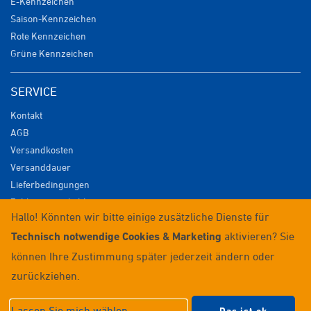
E-Kennzeichen
Saison-Kennzeichen
Rote Kennzeichen
Grüne Kennzeichen
SERVICE
Kontakt
AGB
Versandkosten
Versanddauer
Lieferbedingungen
Zahlungsmöglichkeiten
Hallo! Könnten wir bitte einige zusätzliche Dienste für
Datenschutz
Technisch notwendige Cookies & Marketing
aktivieren? Sie
Impressum
Widerrufsrecht
können Ihre Zustimmung später jederzeit ändern oder
Anmelden / Registrieren
zurückziehen.
© 2026 Wunschkennzeichenversand
Lassen Sie mich wählen