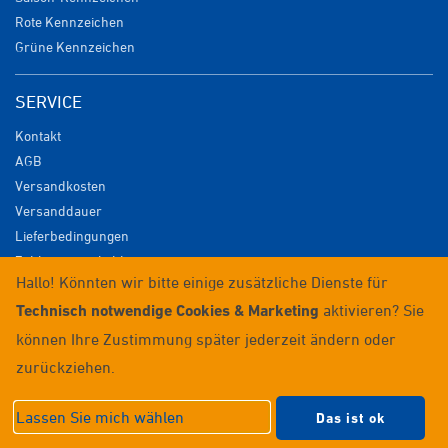
Rote Kennzeichen
Grüne Kennzeichen
SERVICE
Kontakt
AGB
Versandkosten
Versanddauer
Lieferbedingungen
Zahlungsmöglichkeiten
Hallo! Könnten wir bitte einige zusätzliche Dienste für
Datenschutz
Technisch notwendige Cookies & Marketing
aktivieren? Sie
Impressum
Widerrufsrecht
können Ihre Zustimmung später jederzeit ändern oder
Anmelden / Registrieren
zurückziehen.
© 2026 Wunschkennzeichenversand
Lassen Sie mich wählen
Das ist ok
Datenschutzeinstellungen
|
Impressum