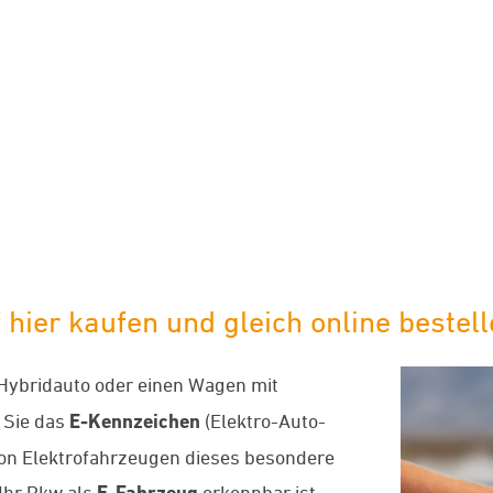
limaneutraler Versand mit DHL
hier kaufen und gleich online bestell
-Hybridauto oder einen Wagen mit
 Sie das
E-Kennzeichen
(Elektro-Auto-
von Elektrofahrzeugen dieses besondere
Ihr Pkw als
E-Fahrzeug
erkennbar ist,