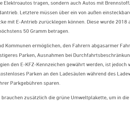
ne Elektroautos tragen, sondern auch Autos mit Brennstof
ntrieb. Letztere müssen über ein von außen einsteckbare
ke mit E-Antrieb zurücklegen können. Diese wurde 2018 a
 höchstens 50 Gramm betragen.
und Kommunen ermöglichen, den Fahrern abgasarmer Fahr
ünstigeres Parken, Ausnahmen bei Durchfahrtsbeschränku
egien den E-KFZ-Kennzeichen gewährt werden, ist jedoch v
 kostenloses Parken an den Ladesäulen während des Lade
hrer Parkgebühren sparen.
n
brauchen zusätzlich die grüne Umweltplakette, um in di