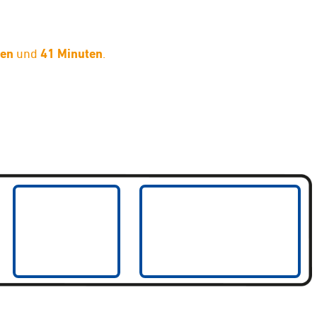
den
und
41 Minuten
.
limaneutraler Versand mit DHL