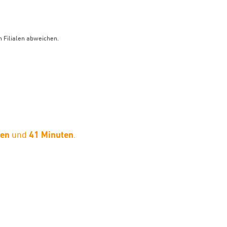
 Filialen abweichen.
den
und
41 Minuten
.
limaneutraler Versand mit DHL