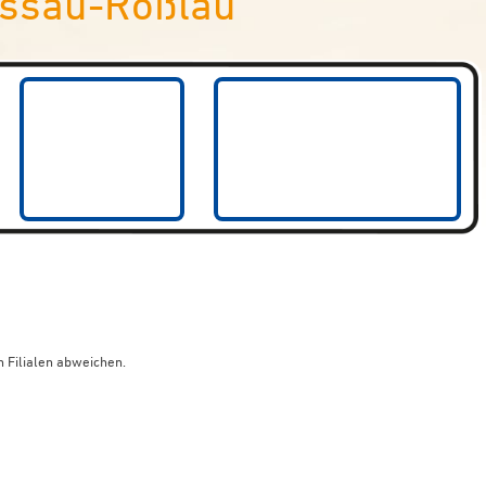
essau-Roßlau
 Filialen abweichen.