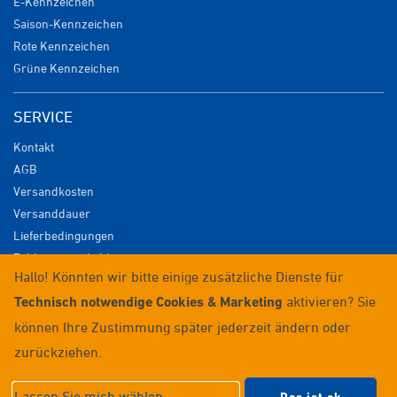
E-Kennzeichen
Saison-Kennzeichen
Rote Kennzeichen
Grüne Kennzeichen
SERVICE
Kontakt
AGB
Versandkosten
Versanddauer
Lieferbedingungen
Zahlungsmöglichkeiten
Hallo! Könnten wir bitte einige zusätzliche Dienste für
Datenschutz
Technisch notwendige Cookies & Marketing
aktivieren? Sie
Impressum
Widerrufsrecht
können Ihre Zustimmung später jederzeit ändern oder
Anmelden / Registrieren
zurückziehen.
© 2026 Wunschkennzeichenversand
Lassen Sie mich wählen