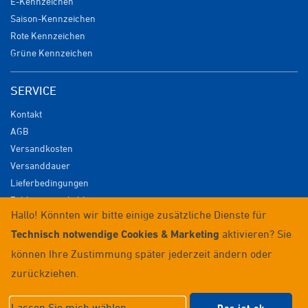
E-Kennzeichen
Saison-Kennzeichen
Rote Kennzeichen
Grüne Kennzeichen
SERVICE
Kontakt
AGB
Versandkosten
Versanddauer
Lieferbedingungen
Zahlungsmöglichkeiten
Hallo! Könnten wir bitte einige zusätzliche Dienste für
Datenschutz
Technisch notwendige Cookies & Marketing
aktivieren? Sie
Impressum
Widerrufsrecht
können Ihre Zustimmung später jederzeit ändern oder
Anmelden / Registrieren
zurückziehen.
© 2026 Wunschkennzeichenversand
Lassen Sie mich wählen