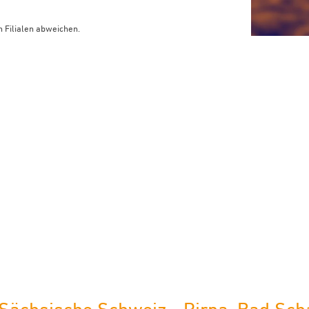
 Filialen abweichen.
limaneutraler Versand mit DHL