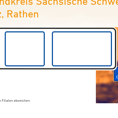
dkreis Sächsische Schwei
, Rathen
 Filialen abweichen.