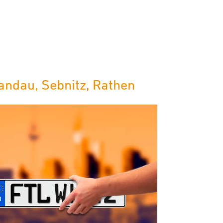
andau, Sebnitz, Rathen