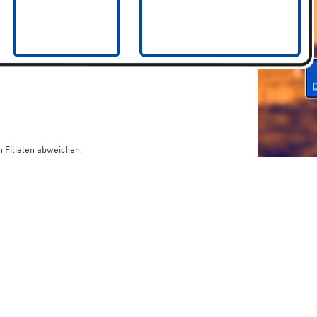
 Filialen abweichen.
limaneutraler Versand mit DHL