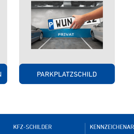
N
PARKPLATZSCHILD
KFZ-SCHILDER
KENNZEICHENAR