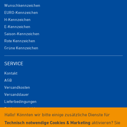
Wunschkennzeichen
EURO-Kennzeichen
H-Kennzeichen
E-Kennzeichen
Saison-Kennzeichen
Rote Kennzeichen
Grüne Kennzeichen
SERVICE
Kontakt
AGB
Versandkosten
Versanddauer
Lieferbedingungen
Zahlungsmöglichkeiten
Hallo! Könnten wir bitte einige zusätzliche Dienste für
Datenschutz
Technisch notwendige Cookies & Marketing
aktivieren? Sie
Impressum