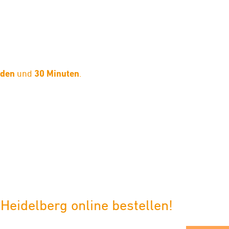
nden
und
30 Minuten
.
limaneutraler Versand mit DHL
Heidelberg online bestellen!