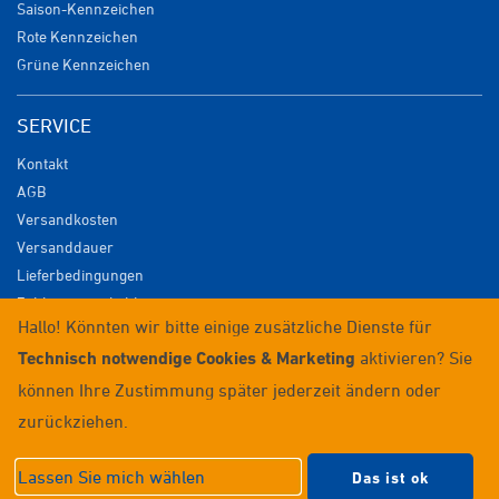
Saison-Kennzeichen
Rote Kennzeichen
Grüne Kennzeichen
SERVICE
Kontakt
AGB
Versandkosten
Versanddauer
Lieferbedingungen
Zahlungsmöglichkeiten
Hallo! Könnten wir bitte einige zusätzliche Dienste für
Datenschutz
Technisch notwendige Cookies & Marketing
aktivieren? Sie
Impressum
Widerrufsrecht
können Ihre Zustimmung später jederzeit ändern oder
Anmelden / Registrieren
zurückziehen.
© 2026 Wunschkennzeichenversand
Lassen Sie mich wählen
Das ist ok
Datenschutzeinstellungen
|
Impressum