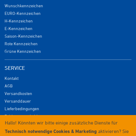
Wunschkennzeichen
EURO-Kennzeichen
H-Kennzeichen
E-Kennzeichen
Saison-Kennzeichen
Rote Kennzeichen
Grüne Kennzeichen
SERVICE
Kontakt
AGB
Versandkosten
Versanddauer
Lieferbedingungen
Zahlungsmöglichkeiten
Hallo! Könnten wir bitte einige zusätzliche Dienste für
Datenschutz
Technisch notwendige Cookies & Marketing
aktivieren? Sie
Impressum