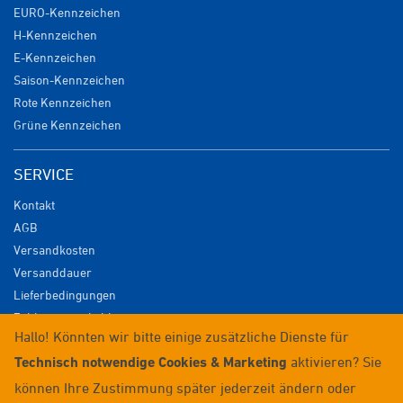
EURO-Kennzeichen
H-Kennzeichen
E-Kennzeichen
Saison-Kennzeichen
Rote Kennzeichen
Grüne Kennzeichen
SERVICE
Kontakt
AGB
Versandkosten
Versanddauer
Lieferbedingungen
Zahlungsmöglichkeiten
Hallo! Könnten wir bitte einige zusätzliche Dienste für
Datenschutz
Technisch notwendige Cookies & Marketing
aktivieren? Sie
Impressum
Widerrufsrecht
können Ihre Zustimmung später jederzeit ändern oder