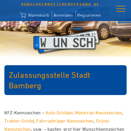
WUNSCHKENNZEICHENVERSAND.DE
Warenkorb
Anmelden
Registrieren
Zulassungsstelle Stadt
Bamberg
KFZ-Kennzeichen –
Auto-Schilder
,
Motorrad-Kennzeichen
,
Traktor-Schild
,
Fahrradträger-Kennzeichen
,
Grüne-
Kennzeichen
, usw. – kaufen: erst hier Wunschkennzeichen