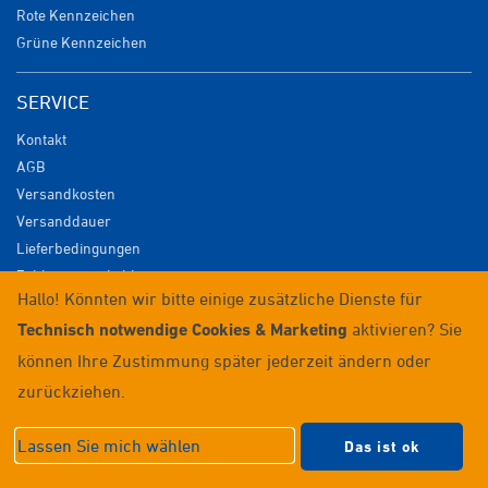
Rote Kennzeichen
Grüne Kennzeichen
SERVICE
Kontakt
AGB
Versandkosten
Versanddauer
Lieferbedingungen
Zahlungsmöglichkeiten
Hallo! Könnten wir bitte einige zusätzliche Dienste für
Datenschutz
Technisch notwendige Cookies & Marketing
aktivieren? Sie
Impressum
Widerrufsrecht
können Ihre Zustimmung später jederzeit ändern oder
Anmelden / Registrieren
zurückziehen.
© 2026 Wunschkennzeichenversand
Lassen Sie mich wählen
Das ist ok
Datenschutzeinstellungen
|
Impressum