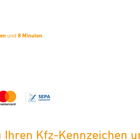
den
und
8 Minuten
.
limaneutraler Versand mit DHL
Ihren Kfz-Kennzeichen un