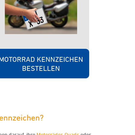
MOTORRAD KENNZEICHEN
BESTELLEN
Kennzeichen?
hon darauf, ihre
Motorräder
,
Quads
oder