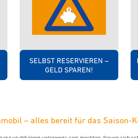
SELBST RESERVIEREN –
GELD SPAREN!
obil – alles bereit für das Saison-
 ganz unabhängig unterwegs sein möchten, freuen sich sc