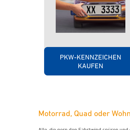
PKW-KENNZEICHEN
KAUFEN
Motorrad, Quad oder Wohnm
Alle, die gern den Fahrtwind spüren und